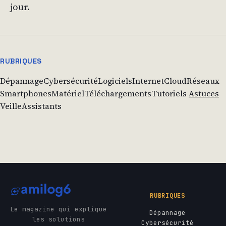
jour.
RUBRIQUES
Dépannage
Cybersécurité
Logiciels
Internet
Cloud
Réseaux
Smartphones
Matériel
Téléchargements
Tutoriels
Astuces
Veille
Assistants
RUBRIQUES
Le magazine qui explique
Dépannage
les solutions
Cybersécurité