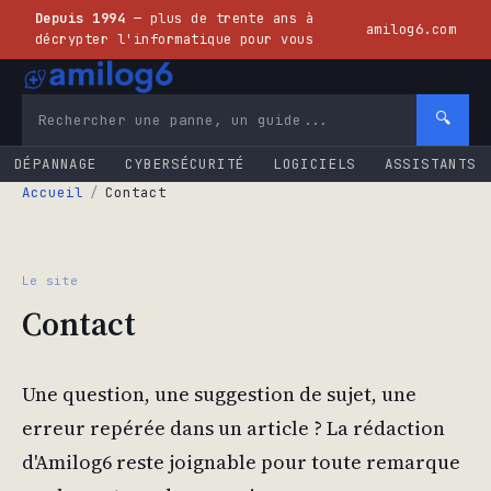
Depuis 1994
— plus de trente ans à
amilog6.com
décrypter l'informatique pour vous
🔍
DÉPANNAGE
CYBERSÉCURITÉ
LOGICIELS
ASSISTANTS
Accueil
/
Contact
Le site
Contact
Une question, une suggestion de sujet, une
erreur repérée dans un article ? La rédaction
d'Amilog6 reste joignable pour toute remarque